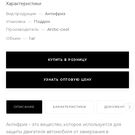
Характеристики
Вид продукции
—
Антифриз
Упаковка
—
Поддон
Производитель
—
Arctic-cool
Объем
—
1 кг
КУПИТЬ В РОЗНИЦУ
УЗНАТЬ ОПТОВУЮ ЦЕНУ
ОПИСАНИЕ
ХАРАКТЕРИСТИКИ
ДОКУМЕНТЫ
Антифриз – это вещество, которое используется для
защиты двигателя автомобиля от замерзания в