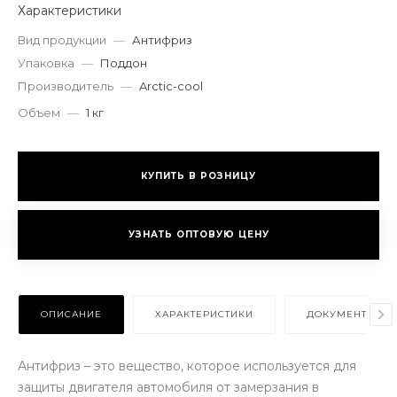
Характеристики
Вид продукции
—
Антифриз
Упаковка
—
Поддон
Производитель
—
Arctic-cool
Объем
—
1 кг
КУПИТЬ В РОЗНИЦУ
УЗНАТЬ ОПТОВУЮ ЦЕНУ
ОПИСАНИЕ
ХАРАКТЕРИСТИКИ
ДОКУМЕНТЫ
Антифриз – это вещество, которое используется для
защиты двигателя автомобиля от замерзания в