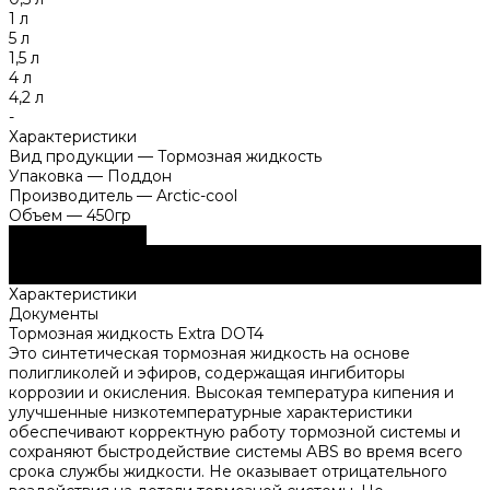
1 л
5 л
1,5 л
4 л
4,2 л
-
Характеристики
Вид продукции
—
Тормозная жидкость
Упаковка
—
Поддон
Производитель
—
Arctic-cool
Объем
—
450гр
Купить в розницу
Узнать оптовую цену
Описание
Характеристики
Документы
Тормозная жидкость Extra DOT4
Это синтетическая тормозная жидкость на основе
полигликолей и эфиров, содержащая ингибиторы
коррозии и окисления. Высокая температура кипения и
улучшенные низкотемпературные характеристики
обеспечивают корректную работу тормозной системы и
сохраняют быстродействие системы ABS во время всего
срока службы жидкости. Не оказывает отрицательного