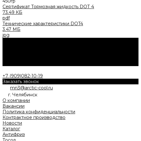
450гр
Сертификат Тормозная жидкость DОТ 4
73.49 КБ
pdf
Технические характеристики DOT4
3.47 МБ
jpg
Нужна консультация?
Ответим на все ваши вопросы о приобретении продукции,
рассчитаем стоимость доставки или проконсультируем о
заказе СТМ.
Заказать звонок
+7 (909)082-10-19
Заказать звонок
mn3@arctic-cool.ru
г. Челябинск
О компании
Вакансии
Политика конфиденциальности
Контрактное производство
Новости
Каталог
Антифриз
Тосол