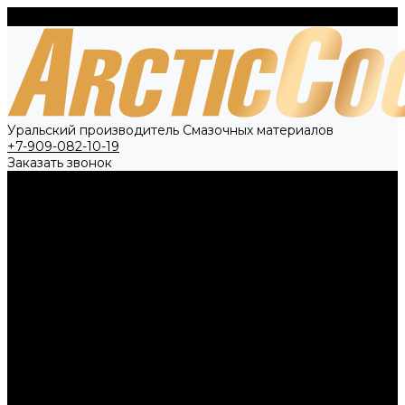
Уральский производитель Смазочных материалов
+7-909-082-10-19
Заказать звонок
О компании
Вакансии
Политика конфиденциальности
Контрактное производство
Новости
Каталог товаров
Антифриз
Тосол
Тормозная жидкость
Технические жидкости
Специальное предложение
Контакты
...
О компании