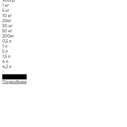
900гр
1 кг
5 кг
10 кг
20кг
30 кг
50 кг
200кг
0,5 л
1 л
5 л
1,5 л
4 л
4,2 л
-
Подробнее
Подробнее