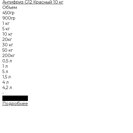
Антифриз G12 Красный 10 кг
Объем
450гр
900гр
1 кг
5 кг
10 кг
20кг
30 кг
50 кг
200кг
0,5 л
1 л
5 л
1,5 л
4 л
4,2 л
-
Подробнее
Подробнее