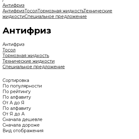
Антифриз
Антифриз
Тосол
Тормозная жидкость
Технические
жидкости
Специальное предложение
Антифриз
Антифриз
Тосол
Тормозная жидкость
Технические жидкости
Специальное предложение
Сортировка
По популярности
По рейтингу
По алфавиту
От А до Я
По алфавиту
От Я до А
Сначала дешевле
Сначала дороже
Вид отображения