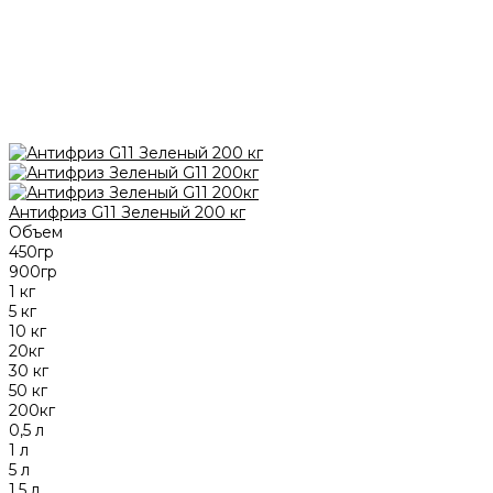
Антифриз G11 Зеленый 200 кг
Объем
450гр
900гр
1 кг
5 кг
10 кг
20кг
30 кг
50 кг
200кг
0,5 л
1 л
5 л
1,5 л