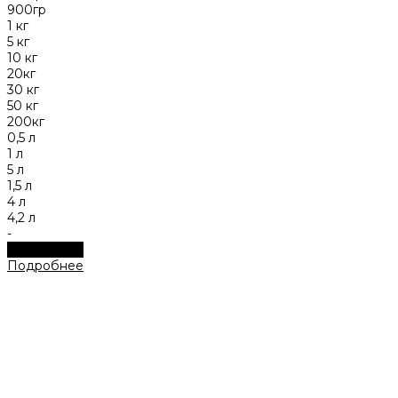
900гр
1 кг
5 кг
10 кг
20кг
30 кг
50 кг
200кг
0,5 л
1 л
5 л
1,5 л
4 л
4,2 л
-
Подробнее
Подробнее