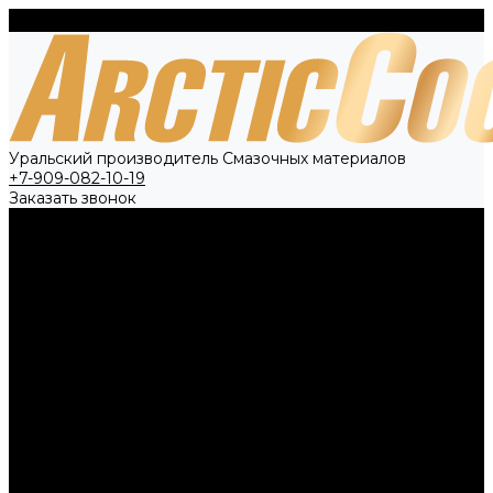
Уральский производитель Смазочных материалов
+7-909-082-10-19
Заказать звонок
О компании
Вакансии
Политика конфиденциальности
Контрактное производство
Новости
Каталог товаров
Антифриз
Тосол
Тормозная жидкость
Технические жидкости
Специальное предложение
Контакты
...
О компании