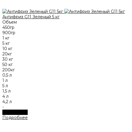
Антифриз G11 Зеленый 5 кг
Объем
450гр
900гр
1 кг
5 кг
10 кг
20кг
30 кг
50 кг
200кг
0,5 л
1 л
5 л
1,5 л
4 л
4,2 л
-
Подробнее
Подробнее