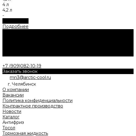
4 л
4,2 л
-
Подробнее
Подробнее
Нужна консультация?
Ответим на все ваши вопросы о приобретении продукции,
рассчитаем стоимость доставки или проконсультируем о
заказе СТМ.
Заказать звонок
+7 (909)082-10-19
Заказать звонок
mn3@arctic-cool.ru
г. Челябинск
О компании
Вакансии
Политика конфиденциальности
Контрактное производство
Новости
Каталог
Антифриз
Тосол
Тормозная жидкость